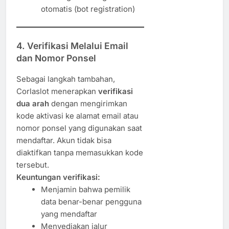
otomatis (bot registration)
4. Verifikasi Melalui Email
dan Nomor Ponsel
Sebagai langkah tambahan,
Corlaslot menerapkan
verifikasi
dua arah
dengan mengirimkan
kode aktivasi ke alamat email atau
nomor ponsel yang digunakan saat
mendaftar. Akun tidak bisa
diaktifkan tanpa memasukkan kode
tersebut.
Keuntungan verifikasi:
Menjamin bahwa pemilik
data benar-benar pengguna
yang mendaftar
Menyediakan jalur