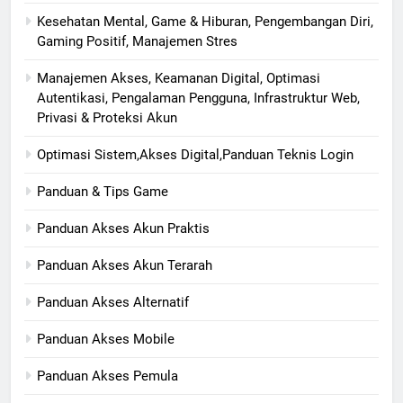
Kesehatan Mental, Game & Hiburan, Pengembangan Diri,
Gaming Positif, Manajemen Stres
Manajemen Akses, Keamanan Digital, Optimasi
Autentikasi, Pengalaman Pengguna, Infrastruktur Web,
Privasi & Proteksi Akun
Optimasi Sistem,Akses Digital,Panduan Teknis Login
Panduan & Tips Game
Panduan Akses Akun Praktis
Panduan Akses Akun Terarah
Panduan Akses Alternatif
Panduan Akses Mobile
Panduan Akses Pemula