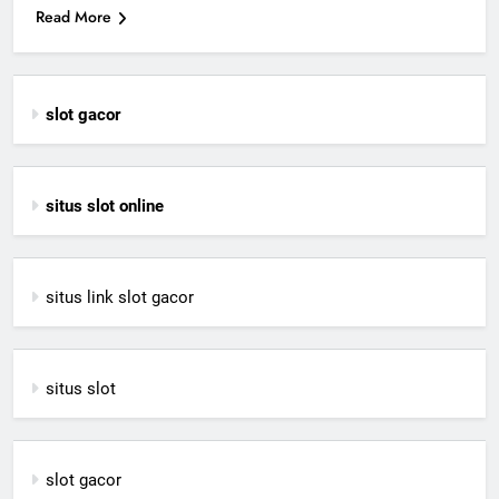
Read More
slot gacor
situs slot online
situs link slot gacor
situs slot
slot gacor