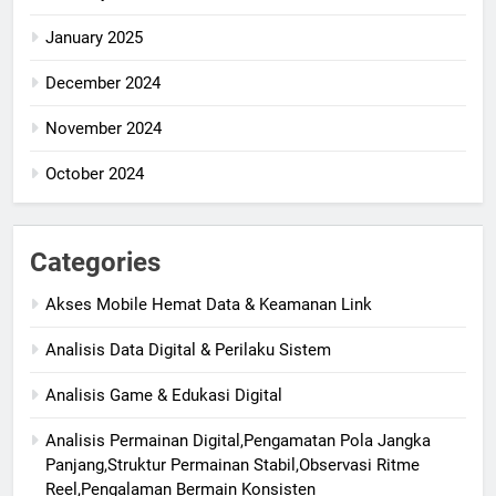
January 2025
December 2024
November 2024
October 2024
Categories
Akses Mobile Hemat Data & Keamanan Link
Analisis Data Digital & Perilaku Sistem
Analisis Game & Edukasi Digital
Analisis Permainan Digital,Pengamatan Pola Jangka
Panjang,Struktur Permainan Stabil,Observasi Ritme
Reel,Pengalaman Bermain Konsisten