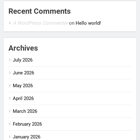
Recent Comments
A WordPress Commenter
on
Hello world!
Archives
July 2026
June 2026
May 2026
April 2026
March 2026
February 2026
January 2026