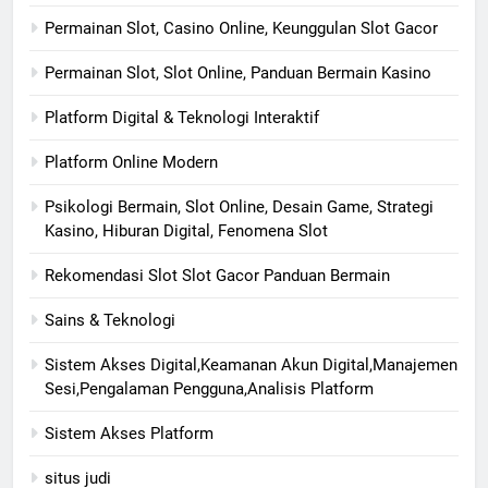
Permainan Slot, Casino Online, Keunggulan Slot Gacor
Permainan Slot, Slot Online, Panduan Bermain Kasino
Platform Digital & Teknologi Interaktif
Platform Online Modern
Psikologi Bermain, Slot Online, Desain Game, Strategi
Kasino, Hiburan Digital, Fenomena Slot
Rekomendasi Slot Slot Gacor Panduan Bermain
Sains & Teknologi
Sistem Akses Digital,Keamanan Akun Digital,Manajemen
Sesi,Pengalaman Pengguna,Analisis Platform
Sistem Akses Platform
situs judi