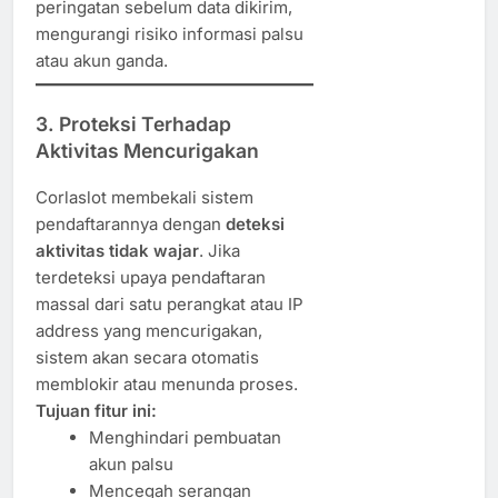
peringatan sebelum data dikirim,
mengurangi risiko informasi palsu
atau akun ganda.
3. Proteksi Terhadap
Aktivitas Mencurigakan
Corlaslot membekali sistem
pendaftarannya dengan
deteksi
aktivitas tidak wajar
. Jika
terdeteksi upaya pendaftaran
massal dari satu perangkat atau IP
address yang mencurigakan,
sistem akan secara otomatis
memblokir atau menunda proses.
Tujuan fitur ini:
Menghindari pembuatan
akun palsu
Mencegah serangan