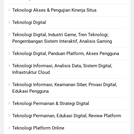
Teknologi Akses & Pengujian Kinerja Situs
Teknologi Digital
Teknologi Digital, Industri Game, Tren Teknologi,
Pengembangan Sistem Interaktif, Analisis Gaming
Teknologi Digital, Panduan Platform, Akses Pengguna
Teknologi Informasi, Analisis Data, Sistem Digital,
Infrastruktur Cloud
Teknologi Informasi, Keamanan Siber, Privasi Digital,
Edukasi Pengguna
Teknologi Permainan & Strategi Digital
Teknologi Permainan, Edukasi Digital, Review Platform
Teknologi Platform Online