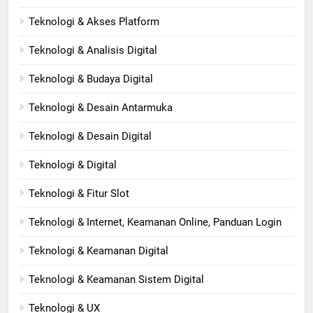
Teknologi & Akses Platform
Teknologi & Analisis Digital
Teknologi & Budaya Digital
Teknologi & Desain Antarmuka
Teknologi & Desain Digital
Teknologi & Digital
Teknologi & Fitur Slot
Teknologi & Internet, Keamanan Online, Panduan Login
Teknologi & Keamanan Digital
Teknologi & Keamanan Sistem Digital
Teknologi & UX