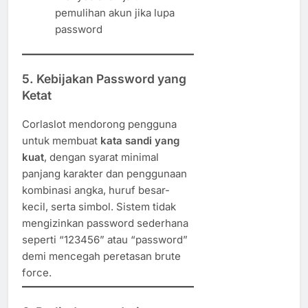
pemulihan akun jika lupa
password
5. Kebijakan Password yang
Ketat
Corlaslot mendorong pengguna
untuk membuat
kata sandi yang
kuat
, dengan syarat minimal
panjang karakter dan penggunaan
kombinasi angka, huruf besar-
kecil, serta simbol. Sistem tidak
mengizinkan password sederhana
seperti “123456” atau “password”
demi mencegah peretasan brute
force.