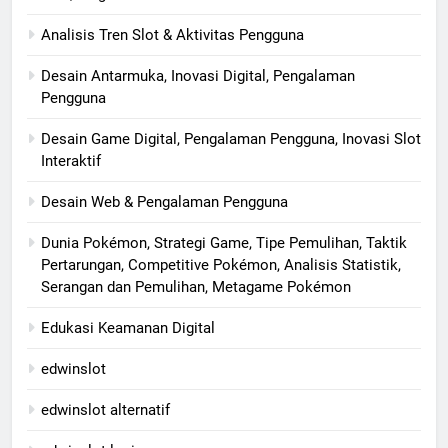
Analisis Tren Slot & Aktivitas Pengguna
Desain Antarmuka, Inovasi Digital, Pengalaman
Pengguna
Desain Game Digital, Pengalaman Pengguna, Inovasi Slot
Interaktif
Desain Web & Pengalaman Pengguna
Dunia Pokémon, Strategi Game, Tipe Pemulihan, Taktik
Pertarungan, Competitive Pokémon, Analisis Statistik,
Serangan dan Pemulihan, Metagame Pokémon
Edukasi Keamanan Digital
edwinslot
edwinslot alternatif