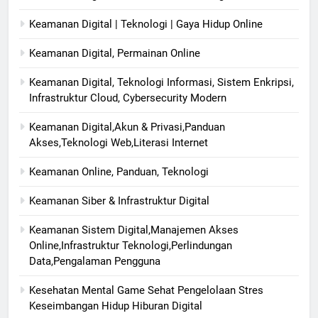
Keamanan Digital | Teknologi | Gaya Hidup Online
Keamanan Digital, Permainan Online
Keamanan Digital, Teknologi Informasi, Sistem Enkripsi,
Infrastruktur Cloud, Cybersecurity Modern
Keamanan Digital,Akun & Privasi,Panduan
Akses,Teknologi Web,Literasi Internet
Keamanan Online, Panduan, Teknologi
Keamanan Siber & Infrastruktur Digital
Keamanan Sistem Digital,Manajemen Akses
Online,Infrastruktur Teknologi,Perlindungan
Data,Pengalaman Pengguna
Kesehatan Mental Game Sehat Pengelolaan Stres
Keseimbangan Hidup Hiburan Digital