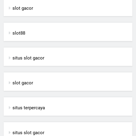
slot gacor
slot88
situs slot gacor
slot gacor
situs terpercaya
situs slot gacor