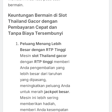
bermain.
Keuntungan Bermain di Slot
Thailand Gacor dengan
Pembayaran Cepat dan
Tanpa Biaya Tersembunyi
Peluang Menang Lebih
Besar dengan RTP Tinggi
Mesin
slot Thailand gacor
dengan
RTP tinggi
memberi
Anda pengembalian yang
lebih besar dari taruhan
yang dipasang,
meningkatkan peluang Anda
untuk meraih
jackpot besar
.
Mesin ini lebih sering
memberikan hadiah,
memberi Anda kesempatan