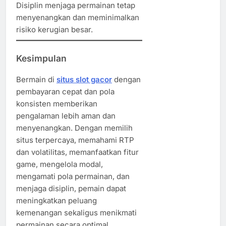
Disiplin menjaga permainan tetap
menyenangkan dan meminimalkan
risiko kerugian besar.
Kesimpulan
Bermain di
situs slot gacor
dengan
pembayaran cepat dan pola
konsisten memberikan
pengalaman lebih aman dan
menyenangkan. Dengan memilih
situs terpercaya, memahami RTP
dan volatilitas, memanfaatkan fitur
game, mengelola modal,
mengamati pola permainan, dan
menjaga disiplin, pemain dapat
meningkatkan peluang
kemenangan sekaligus menikmati
permainan secara optimal.