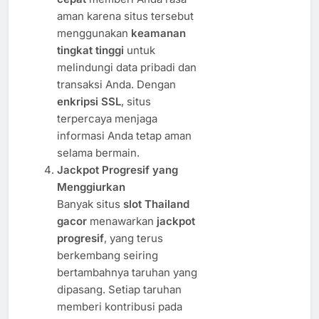
aman karena situs tersebut
menggunakan
keamanan
tingkat tinggi
untuk
melindungi data pribadi dan
transaksi Anda. Dengan
enkripsi SSL
, situs
terpercaya menjaga
informasi Anda tetap aman
selama bermain.
Jackpot Progresif yang
Menggiurkan
Banyak situs
slot Thailand
gacor
menawarkan
jackpot
progresif
, yang terus
berkembang seiring
bertambahnya taruhan yang
dipasang. Setiap taruhan
memberi kontribusi pada