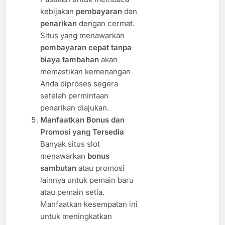
kebijakan
pembayaran
dan
penarikan
dengan cermat.
Situs yang menawarkan
pembayaran cepat tanpa
biaya tambahan
akan
memastikan kemenangan
Anda diproses segera
setelah permintaan
penarikan diajukan.
Manfaatkan Bonus dan
Promosi yang Tersedia
Banyak situs slot
menawarkan
bonus
sambutan
atau promosi
lainnya untuk pemain baru
atau pemain setia.
Manfaatkan kesempatan ini
untuk meningkatkan