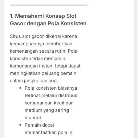
1. Memahami Konsep Slot
Gacor dengan Pola Konsisten
Situs slot gacor dikenal karena
kemampuannya memberikan
kemenangan secara rutin. Pola
konsisten tidak menjamin
kemenangan instan, tetapi dapat
meningkatkan peluang pemain
dalam jangka panjang.
Pola konsisten biasanya
terlihat melalui distribusi
kemenangan kecil dan
medium yang sering
muncul.
Pemain dapat
memanfaatkan pola ini