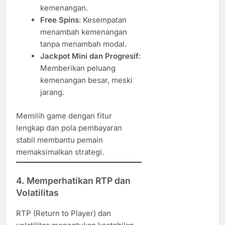
kemenangan.
Free Spins
: Kesempatan
menambah kemenangan
tanpa menambah modal.
Jackpot Mini dan Progresif
:
Memberikan peluang
kemenangan besar, meski
jarang.
Memilih game dengan fitur
lengkap dan pola pembayaran
stabil membantu pemain
memaksimalkan strategi.
4. Memperhatikan RTP dan
Volatilitas
RTP (Return to Player) dan