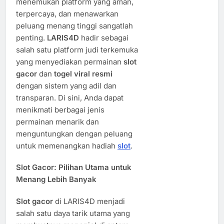
menemukan platform yang aman,
terpercaya, dan menawarkan
peluang menang tinggi sangatlah
penting.
LARIS4D
hadir sebagai
salah satu platform judi terkemuka
yang menyediakan permainan
slot
gacor
dan
togel viral resmi
dengan sistem yang adil dan
transparan. Di sini, Anda dapat
menikmati berbagai jenis
permainan menarik dan
menguntungkan dengan peluang
untuk memenangkan hadiah
slot
.
Slot Gacor: Pilihan Utama untuk
Menang Lebih Banyak
Slot gacor
di LARIS4D menjadi
salah satu daya tarik utama yang