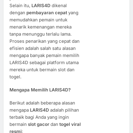
Selain itu,
LARIS4D
dikenal
dengan
pembayaran cepat
yang
memudahkan pemain untuk
menarik kemenangan mereka
tanpa menunggu terlalu lama.
Proses penarikan yang cepat dan
efisien adalah salah satu alasan
mengapa banyak pemain memilih
LARIS4D sebagai platform utama
mereka untuk bermain slot dan
togel.
Mengapa Memilih LARIS4D?
Berikut adalah beberapa alasan
mengapa
LARIS4D
adalah pilihan
terbaik bagi Anda yang ingin
bermain
slot gacor
dan
togel viral
resmi
: