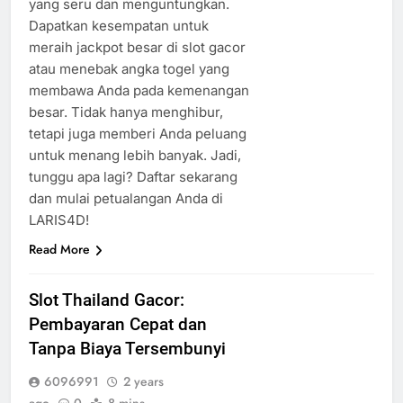
yang seru dan menguntungkan.
Dapatkan kesempatan untuk
meraih jackpot besar di slot gacor
atau menebak angka togel yang
membawa Anda pada kemenangan
besar. Tidak hanya menghibur,
tetapi juga memberi Anda peluang
untuk menang lebih banyak. Jadi,
tunggu apa lagi? Daftar sekarang
dan mulai petualangan Anda di
LARIS4D!
Read More
Slot Thailand Gacor:
Pembayaran Cepat dan
Tanpa Biaya Tersembunyi
6096991
2 years