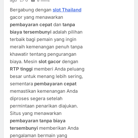
ago
0
8 mins
Bergabung dengan
slot Thailand
gacor yang menawarkan
pembayaran cepat
dan
tanpa
biaya tersembunyi
adalah pilihan
terbaik bagi pemain yang ingin
meraih kemenangan penuh tanpa
khawatir tentang pengurangan
biaya. Mesin
slot gacor
dengan
RTP tinggi
memberi Anda peluang
besar untuk menang lebih sering,
sementara
pembayaran cepat
memastikan kemenangan Anda
diproses segera setelah
permintaan penarikan diajukan.
Situs yang menawarkan
pembayaran tanpa biaya
tersembunyi
memberikan Anda
pengalaman bermain yang