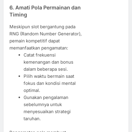
6. Amati Pola Permainan dan
Timing
Meskipun slot bergantung pada
RNG (Random Number Generator),
pemain kompetitif dapat
memanfaatkan pengamatan:
Catat frekuensi
kemenangan dan bonus
dalam beberapa sesi.
Pilih waktu bermain saat
fokus dan kondisi mental
optimal.
Gunakan pengalaman
sebelumnya untuk
menyesuaikan strategi
taruhan.