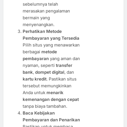
sebelumnya telah
merasakan pengalaman
bermain yang
menyenangkan.
Perhatikan Metode
Pembayaran yang Tersedia
Pilih situs yang menawarkan
berbagai
metode
pembayaran
yang aman dan
nyaman, seperti
transfer
bank
,
dompet digital
, dan
kartu kredit
. Pastikan situs
tersebut memungkinkan
Anda untuk
menarik
kemenangan dengan cepat
tanpa biaya tambahan.
Baca Kebijakan
Pembayaran dan Penarikan
Pastikan untuk membaca