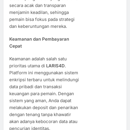
secara acak dan transparan
menjamin keadilan, sehingga
pemain bisa fokus pada strategi
dan keberuntungan mereka.
Keamanan dan Pembayaran
Cepat
Keamanan adalah salah satu
prioritas utama di
LARIS4D
.
Platform ini menggunakan sistem
enkripsi terbaru untuk melindungi
data pribadi dan transaksi
keuangan para pemain. Dengan
sistem yang aman, Anda dapat
melakukan deposit dan penarikan
dengan tenang tanpa khawatir
akan adanya kebocoran data atau
pencurian identitas.