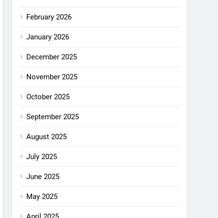
February 2026
January 2026
December 2025
November 2025
October 2025
September 2025
August 2025
July 2025
June 2025
May 2025
April 2025