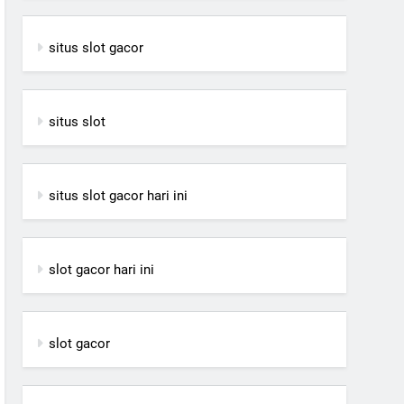
situs slot gacor
situs slot
situs slot gacor hari ini
slot gacor hari ini
slot gacor