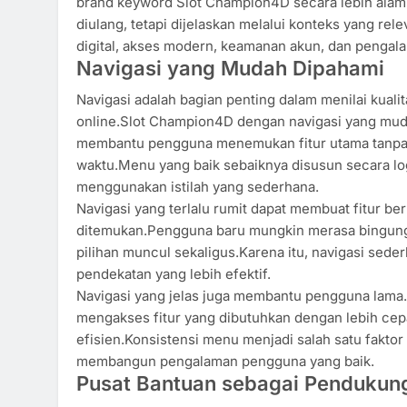
brand keyword Slot Champion4D secara lebih alam
diulang, tetapi dijelaskan melalui konteks yang rele
digital, akses modern, keamanan akun, dan penga
Navigasi yang Mudah Dipahami
Navigasi adalah bagian penting dalam menilai kualit
online.Slot Champion4D dengan navigasi yang mud
membantu pengguna menemukan fitur utama tan
waktu.Menu yang baik sebaiknya disusun secara log
menggunakan istilah yang sederhana.
Navigasi yang terlalu rumit dapat membuat fitur be
ditemukan.Pengguna baru mungkin merasa bingung j
pilihan muncul sekaligus.Karena itu, navigasi sede
pendekatan yang lebih efektif.
Navigasi yang jelas juga membantu pengguna lama
mengakses fitur yang dibutuhkan dengan lebih cep
efisien.Konsistensi menu menjadi salah satu faktor
membangun pengalaman pengguna yang baik.
Pusat Bantuan sebagai Pendukun