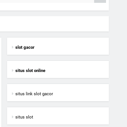
slot gacor
situs slot online
situs link slot gacor
situs slot