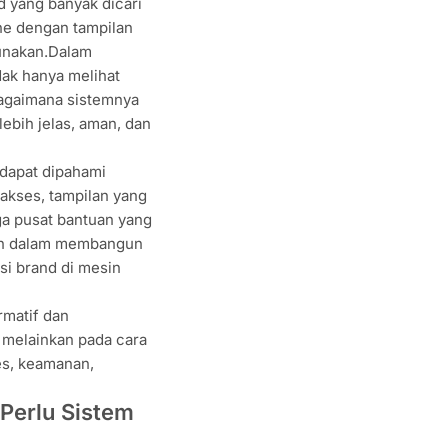
 yang banyak dicari
ne dengan tampilan
gunakan.Dalam
dak hanya melihat
 bagaimana sistemnya
bih jelas, aman, dan
dapat dipahami
 akses, tampilan yang
ga pusat bantuan yang
an dalam membangun
i brand di mesin
rmatif dan
 melainkan pada cara
es, keamanan,
Perlu Sistem