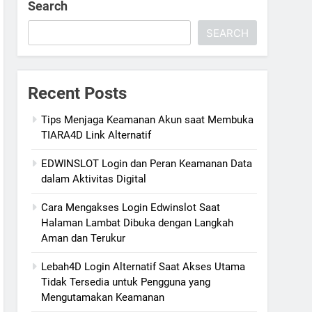
Search
SEARCH
Recent Posts
Tips Menjaga Keamanan Akun saat Membuka
TIARA4D Link Alternatif
EDWINSLOT Login dan Peran Keamanan Data
dalam Aktivitas Digital
Cara Mengakses Login Edwinslot Saat
Halaman Lambat Dibuka dengan Langkah
Aman dan Terukur
Lebah4D Login Alternatif Saat Akses Utama
Tidak Tersedia untuk Pengguna yang
Mengutamakan Keamanan