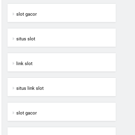
slot gacor
situs slot
link slot
situs link slot
slot gacor