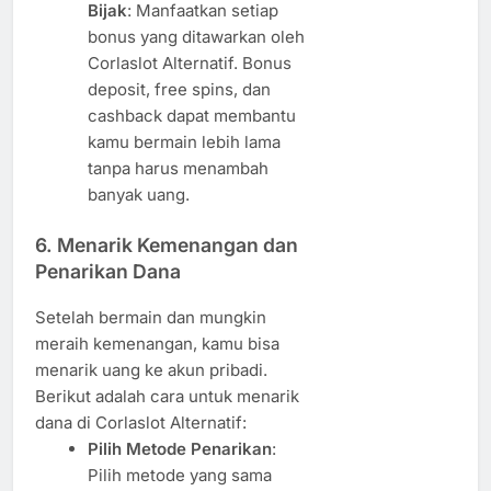
Bijak
: Manfaatkan setiap
bonus yang ditawarkan oleh
Corlaslot Alternatif. Bonus
deposit, free spins, dan
cashback dapat membantu
kamu bermain lebih lama
tanpa harus menambah
banyak uang.
6. Menarik Kemenangan dan
Penarikan Dana
Setelah bermain dan mungkin
meraih kemenangan, kamu bisa
menarik uang ke akun pribadi.
Berikut adalah cara untuk menarik
dana di Corlaslot Alternatif:
Pilih Metode Penarikan
:
Pilih metode yang sama