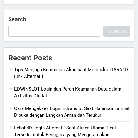
Search
SEARCH
Recent Posts
Tips Menjaga Keamanan Akun saat Membuka TIARA4D
Link Alternatif
EDWINSLOT Login dan Peran Keamanan Data dalam
Aktivitas Digital
Cara Mengakses Login Edwinslot Saat Halaman Lambat
Dibuka dengan Langkah Aman dan Terukur
Lebah4D Login Alternatif Saat Akses Utama Tidak
Tersedia untuk Pengguna yang Mengutamakan