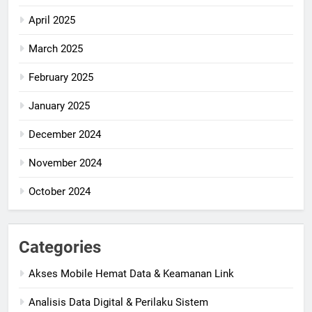
April 2025
March 2025
February 2025
January 2025
December 2024
November 2024
October 2024
Categories
Akses Mobile Hemat Data & Keamanan Link
Analisis Data Digital & Perilaku Sistem