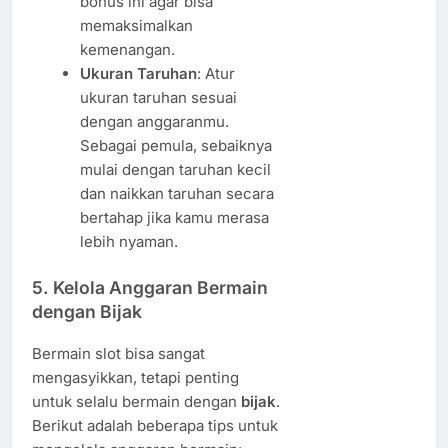
bonus ini agar bisa
memaksimalkan
kemenangan.
Ukuran Taruhan
: Atur
ukuran taruhan sesuai
dengan anggaranmu.
Sebagai pemula, sebaiknya
mulai dengan taruhan kecil
dan naikkan taruhan secara
bertahap jika kamu merasa
lebih nyaman.
5. Kelola Anggaran Bermain
dengan Bijak
Bermain slot bisa sangat
mengasyikkan, tetapi penting
untuk selalu bermain dengan
bijak
.
Berikut adalah beberapa tips untuk