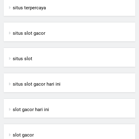
situs terpercaya
situs slot gacor
situs slot
situs slot gacor hari ini
slot gacor hari ini
slot gacor