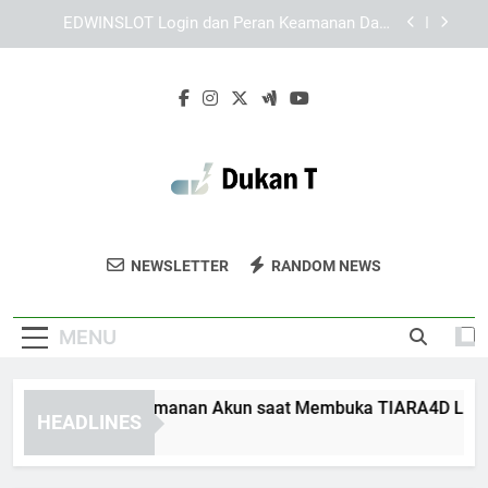
Skip
Cara Mengakses Login Edwinslot Saat Halaman
to
Lambat Dibuka dengan Langkah Aman dan
Terukur
content
Lebah4D Login Alternatif Saat Akses Utama
Tidak Tersedia untuk Pengguna yang
Mengutamakan Keamanan
Tips Menjaga Keamanan Akun saat Membuka
TIARA4D Link Alternatif
EDWINSLOT Login dan Peran Keamanan Data
dalam Aktivitas Digital
Cara Mengakses Login Edwinslot Saat Halaman
Lambat Dibuka dengan Langkah Aman dan
Dukan T
Terukur
Temukan Produk Kesehatan Dan Suplemen
Lebah4D Login Alternatif Saat Akses Utama
NEWSLETTER
RANDOM NEWS
Tidak Tersedia untuk Pengguna yang
Terbaik Di Dukan T.
Mengutamakan Keamanan
MENU
ps Menjaga Keamanan Akun saat Membuka TIARA4D Link Alte
HEADLINES
Month Ago