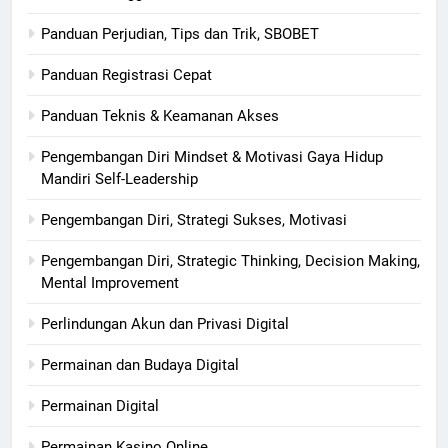
Panduan Perjudian, Tips dan Trik, SBOBET
Panduan Registrasi Cepat
Panduan Teknis & Keamanan Akses
Pengembangan Diri Mindset & Motivasi Gaya Hidup
Mandiri Self-Leadership
Pengembangan Diri, Strategi Sukses, Motivasi
Pengembangan Diri, Strategic Thinking, Decision Making,
Mental Improvement
Perlindungan Akun dan Privasi Digital
Permainan dan Budaya Digital
Permainan Digital
Permainan Kasino Online