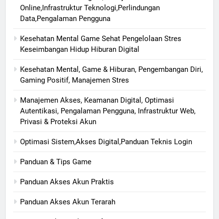
Online,Infrastruktur Teknologi,Perlindungan
Data,Pengalaman Pengguna
Kesehatan Mental Game Sehat Pengelolaan Stres
Keseimbangan Hidup Hiburan Digital
Kesehatan Mental, Game & Hiburan, Pengembangan Diri,
Gaming Positif, Manajemen Stres
Manajemen Akses, Keamanan Digital, Optimasi
Autentikasi, Pengalaman Pengguna, Infrastruktur Web,
Privasi & Proteksi Akun
Optimasi Sistem,Akses Digital,Panduan Teknis Login
Panduan & Tips Game
Panduan Akses Akun Praktis
Panduan Akses Akun Terarah