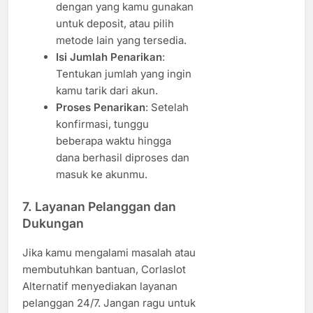
dengan yang kamu gunakan
untuk deposit, atau pilih
metode lain yang tersedia.
Isi Jumlah Penarikan
:
Tentukan jumlah yang ingin
kamu tarik dari akun.
Proses Penarikan
: Setelah
konfirmasi, tunggu
beberapa waktu hingga
dana berhasil diproses dan
masuk ke akunmu.
7. Layanan Pelanggan dan
Dukungan
Jika kamu mengalami masalah atau
membutuhkan bantuan, Corlaslot
Alternatif menyediakan layanan
pelanggan 24/7. Jangan ragu untuk