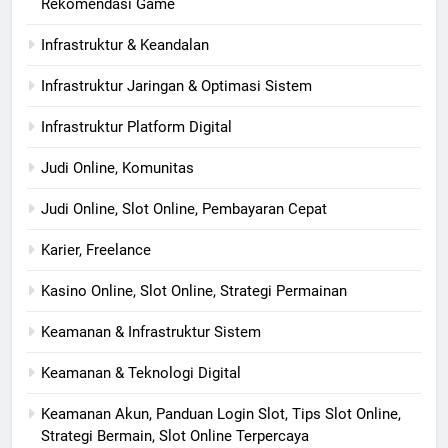
Rekomendasi Game
Infrastruktur & Keandalan
Infrastruktur Jaringan & Optimasi Sistem
Infrastruktur Platform Digital
Judi Online, Komunitas
Judi Online, Slot Online, Pembayaran Cepat
Karier, Freelance
Kasino Online, Slot Online, Strategi Permainan
Keamanan & Infrastruktur Sistem
Keamanan & Teknologi Digital
Keamanan Akun, Panduan Login Slot, Tips Slot Online,
Strategi Bermain, Slot Online Terpercaya