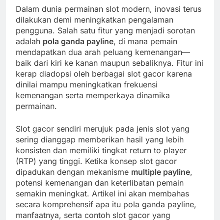
Dalam dunia permainan slot modern, inovasi terus
dilakukan demi meningkatkan pengalaman
pengguna. Salah satu fitur yang menjadi sorotan
adalah
pola ganda payline
, di mana pemain
mendapatkan dua arah peluang kemenangan—
baik dari kiri ke kanan maupun sebaliknya. Fitur ini
kerap diadopsi oleh berbagai slot gacor karena
dinilai mampu meningkatkan frekuensi
kemenangan serta memperkaya dinamika
permainan.
Slot gacor sendiri merujuk pada jenis slot yang
sering dianggap memberikan hasil yang lebih
konsisten dan memiliki tingkat return to player
(RTP) yang tinggi. Ketika konsep slot gacor
dipadukan dengan mekanisme
multiple payline
,
potensi kemenangan dan keterlibatan pemain
semakin meningkat. Artikel ini akan membahas
secara komprehensif apa itu pola ganda payline,
manfaatnya, serta contoh slot gacor yang