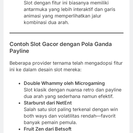
Slot dengan fitur ini biasanya memiliki
antarmuka yang lebih interaktif dan garis
animasi yang memperlihatkan jalur
kombinasi dua arah.
Contoh Slot Gacor dengan Pola Ganda
Payline
Beberapa provider ternama telah mengadopsi fitur
ini ke dalam desain slot mereka:
Double Whammy oleh Microgaming
Slot klasik dengan nuansa retro dan payline
dua arah yang sederhana namun efektif.
Starburst dari NetEnt
Salah satu slot paling terkenal dengan win
both ways dan volatilitas rendah—favorit
banyak pemain pemula.
Fruit Zen dari Betsoft