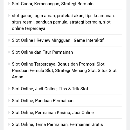
Slot Gacor, Kemenangan, Strategi Bermain
slot gacor, login aman, proteksi akun, tips keamanan,
situs resmi, panduan pemula, strategi bermain, slot
online terpercaya
Slot Online | Review Mingguan | Game Interaktif
Slot Online dan Fitur Permainan
Slot Online Terpercaya, Bonus dan Promosi Slot,
Panduan Pemula Slot, Strategi Menang Slot, Situs Slot
Aman
Slot Online, Judi Online, Tips & Trik Slot
Slot Online, Panduan Permainan
Slot Online, Permainan Kasino, Judi Online
Slot Online, Tema Permainan, Permainan Gratis