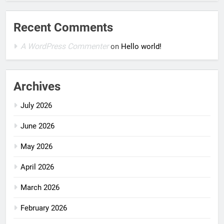
Recent Comments
A WordPress Commenter
on
Hello world!
Archives
July 2026
June 2026
May 2026
April 2026
March 2026
February 2026