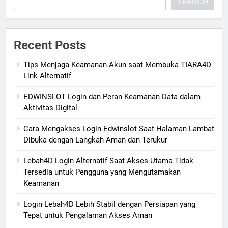
SEARCH
Recent Posts
Tips Menjaga Keamanan Akun saat Membuka TIARA4D
Link Alternatif
EDWINSLOT Login dan Peran Keamanan Data dalam
Aktivitas Digital
Cara Mengakses Login Edwinslot Saat Halaman Lambat
Dibuka dengan Langkah Aman dan Terukur
Lebah4D Login Alternatif Saat Akses Utama Tidak
Tersedia untuk Pengguna yang Mengutamakan
Keamanan
Login Lebah4D Lebih Stabil dengan Persiapan yang
Tepat untuk Pengalaman Akses Aman