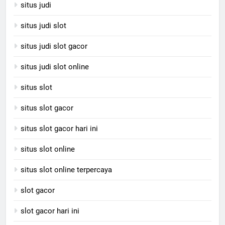
situs judi
situs judi slot
situs judi slot gacor
situs judi slot online
situs slot
situs slot gacor
situs slot gacor hari ini
situs slot online
situs slot online terpercaya
slot gacor
slot gacor hari ini