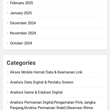
February 2025
January 2025
December 2024
November 2024
October 2024
Categories
Akses Mobile Hemat Data & Keamanan Link
Analisis Data Digital & Perilaku Sistem
Analisis Game & Edukasi Digital
Analisis Permainan Digital,Pengamatan Pola Jangka
Panjang,Struktur Permainan Stabil,Observasi Ritme