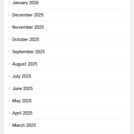
January 2026
December 2025
November 2025
October 2025
September 2025
August 2025
July 2025
June 2025
May 2025
April 2025
March 2025