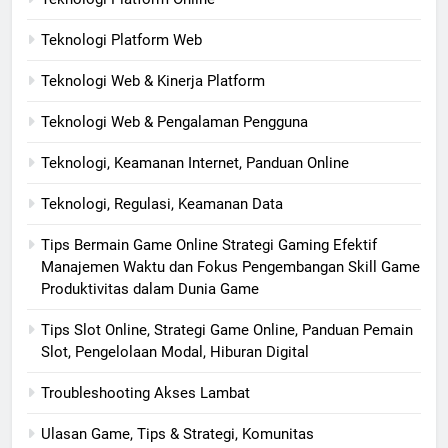
Teknologi Platform Web
Teknologi Web & Kinerja Platform
Teknologi Web & Pengalaman Pengguna
Teknologi, Keamanan Internet, Panduan Online
Teknologi, Regulasi, Keamanan Data
Tips Bermain Game Online Strategi Gaming Efektif
Manajemen Waktu dan Fokus Pengembangan Skill Game
Produktivitas dalam Dunia Game
Tips Slot Online, Strategi Game Online, Panduan Pemain
Slot, Pengelolaan Modal, Hiburan Digital
Troubleshooting Akses Lambat
Ulasan Game, Tips & Strategi, Komunitas