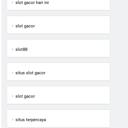
slot gacor hari ini
slot gacor
slot88
situs slot gacor
slot gacor
situs terpercaya