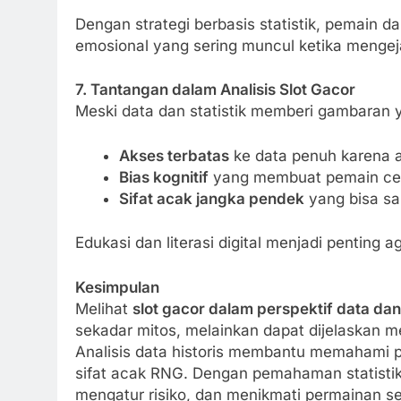
Dengan strategi berbasis statistik, pemain 
emosional yang sering muncul ketika mengejar
7. Tantangan dalam Analisis Slot Gacor
Meski data dan statistik memberi gambaran y
Akses terbatas
ke data penuh karena a
Bias kognitif
yang membuat pemain cen
Sifat acak jangka pendek
yang bisa san
Edukasi dan literasi digital menjadi penting 
Kesimpulan
Melihat
slot gacor dalam perspektif data dan 
sekadar mitos, melainkan dapat dijelaskan mel
Analisis data historis membantu memahami 
sifat acak RNG. Dengan pemahaman statistik
mengatur risiko, dan menikmati permainan sec