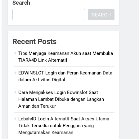
Search
SEARCH
Recent Posts
Tips Menjaga Keamanan Akun saat Membuka
TIARA4D Link Alternatif
EDWINSLOT Login dan Peran Keamanan Data
dalam Aktivitas Digital
Cara Mengakses Login Edwinslot Saat
Halaman Lambat Dibuka dengan Langkah
Aman dan Terukur
Lebah4D Login Alternatif Saat Akses Utama
Tidak Tersedia untuk Pengguna yang
Mengutamakan Keamanan