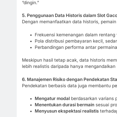
“dingin.”
5. Penggunaan Data Historis dalam Slot Gac
Dengan memanfaatkan data historis, pemain 
Frekuensi kemenangan dalam rentang w
Pola distribusi pembayaran kecil, seda
Perbandingan performa antar permaina
Meskipun hasil tetap acak, data historis m
lebih realistis daripada hanya mengandalkan 
6. Manajemen Risiko dengan Pendekatan Stat
Pendekatan berbasis data juga membantu pe
Mengatur modal
berdasarkan varians 
Menentukan durasi bermain
sesuai pro
Menyusun ekspektasi realistis
terhada