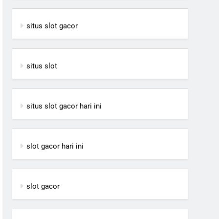
situs slot gacor
situs slot
situs slot gacor hari ini
slot gacor hari ini
slot gacor