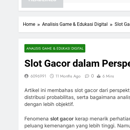
Home
Analisis Game & Edukasi Digital
Slot Ga
ANALISIS GAME & EDUKASI DIGITAL
Slot Gacor dalam Perspek
0
6096991
11 Months Ago
6 Mins
Artikel ini membahas slot gacor dari perspekt
distribusi probabilitas, serta bagaimana an
dengan lebih objektif.
Fenomena
slot gacor
kerap menarik perhatian
peluang kemenangan yang lebih tinggi. Namun,