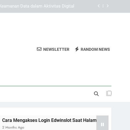
eamanan Data dalam Aktivitas Digital
uka dengan Langkah Aman dan Terukur
Pengguna yang Mengutamakan Keamanan
aat Membuka TIARA4D Link Alternatif
NEWSLETTER
RANDOM NEWS
eamanan Data dalam Aktivitas Digital
uka dengan Langkah Aman dan Terukur
Pengguna yang Mengutamakan Keamanan
kses Login Edwinslot Saat Halaman Lambat Dibuka dengan L