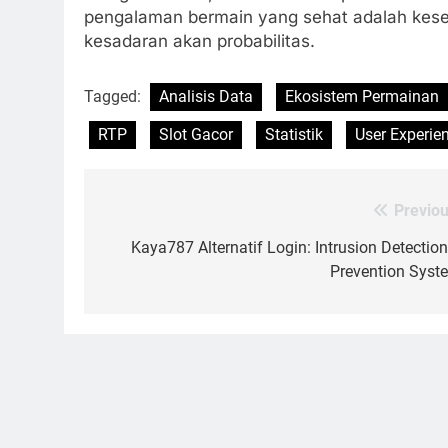
pengalaman bermain yang sehat adalah keseim
kesadaran akan probabilitas.
Tagged:
Analisis Data
Ekosistem Permainan
RTP
Slot Gacor
Statistik
User Experie
Previou
Post
navigation
Kaya787 Alternatif Login: Intrusion Detection
Prevention Syst