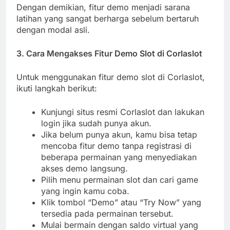
Dengan demikian, fitur demo menjadi sarana
latihan yang sangat berharga sebelum bertaruh
dengan modal asli.
3. Cara Mengakses Fitur Demo Slot di Corlaslot
Untuk menggunakan fitur demo slot di Corlaslot,
ikuti langkah berikut:
Kunjungi situs resmi Corlaslot dan lakukan
login jika sudah punya akun.
Jika belum punya akun, kamu bisa tetap
mencoba fitur demo tanpa registrasi di
beberapa permainan yang menyediakan
akses demo langsung.
Pilih menu permainan slot dan cari game
yang ingin kamu coba.
Klik tombol “Demo” atau “Try Now” yang
tersedia pada permainan tersebut.
Mulai bermain dengan saldo virtual yang