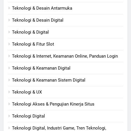
Teknologi & Desain Antarmuka
Teknologi & Desain Digital
Teknologi & Digital
Teknologi & Fitur Slot
Teknologi & Internet, Keamanan Online, Panduan Login
Teknologi & Keamanan Digital
Teknologi & Keamanan Sistem Digital
Teknologi & UX
Teknologi Akses & Pengujian Kinerja Situs
Teknologi Digital
Teknologi Digital, Industri Game, Tren Teknologi,