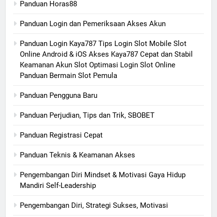
Panduan Horas88
Panduan Login dan Pemeriksaan Akses Akun
Panduan Login Kaya787 Tips Login Slot Mobile Slot
Online Android & iOS Akses Kaya787 Cepat dan Stabil
Keamanan Akun Slot Optimasi Login Slot Online
Panduan Bermain Slot Pemula
Panduan Pengguna Baru
Panduan Perjudian, Tips dan Trik, SBOBET
Panduan Registrasi Cepat
Panduan Teknis & Keamanan Akses
Pengembangan Diri Mindset & Motivasi Gaya Hidup
Mandiri Self-Leadership
Pengembangan Diri, Strategi Sukses, Motivasi