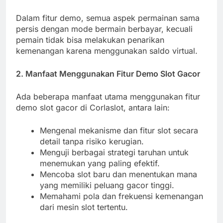
Dalam fitur demo, semua aspek permainan sama
persis dengan mode bermain berbayar, kecuali
pemain tidak bisa melakukan penarikan
kemenangan karena menggunakan saldo virtual.
2. Manfaat Menggunakan Fitur Demo Slot Gacor
Ada beberapa manfaat utama menggunakan fitur
demo slot gacor di Corlaslot, antara lain:
Mengenal mekanisme dan fitur slot secara
detail tanpa risiko kerugian.
Menguji berbagai strategi taruhan untuk
menemukan yang paling efektif.
Mencoba slot baru dan menentukan mana
yang memiliki peluang gacor tinggi.
Memahami pola dan frekuensi kemenangan
dari mesin slot tertentu.