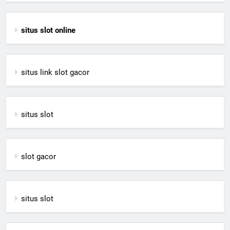
situs slot online
situs link slot gacor
situs slot
slot gacor
situs slot