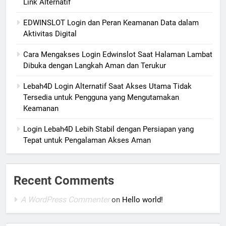
Link Alternatif
EDWINSLOT Login dan Peran Keamanan Data dalam
Aktivitas Digital
Cara Mengakses Login Edwinslot Saat Halaman Lambat
Dibuka dengan Langkah Aman dan Terukur
Lebah4D Login Alternatif Saat Akses Utama Tidak
Tersedia untuk Pengguna yang Mengutamakan
Keamanan
Login Lebah4D Lebih Stabil dengan Persiapan yang
Tepat untuk Pengalaman Akses Aman
Recent Comments
A WordPress Commenter
on
Hello world!