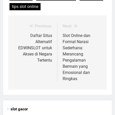
tips slot online
Previous:
Next:
Post
navigation
Daftar Situs
Slot Online dan
Alternatif
Format Narasi
EDWINSLOT untuk
Sederhana:
Akses di Negara
Merancang
Tertentu
Pengalaman
Bermain yang
Emosional dan
Ringkas
slot gacor