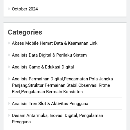
October 2024
Categories
Akses Mobile Hemat Data & Keamanan Link
Analisis Data Digital & Perilaku Sistem
Analisis Game & Edukasi Digital
Analisis Permainan Digital,Pengamatan Pola Jangka
Panjang,Struktur Permainan Stabil,Observasi Ritme
Reel,Pengalaman Bermain Konsisten
Analisis Tren Slot & Aktivitas Pengguna
Desain Antarmuka, Inovasi Digital, Pengalaman
Pengguna