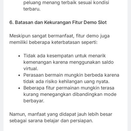
peluang menang terbaik sesuai kondisi
terbaru.
6. Batasan dan Kekurangan Fitur Demo Slot
Meskipun sangat bermanfaat, fitur demo juga
memiliki beberapa keterbatasan seperti:
Tidak ada kesempatan untuk menarik
kemenangan karena menggunakan saldo
virtual.
Perasaan bermain mungkin berbeda karena
tidak ada risiko kehilangan uang nyata.
Beberapa fitur permainan mungkin terasa
kurang menegangkan dibandingkan mode
berbayar.
Namun, manfaat yang didapat jauh lebih besar
sebagai sarana belajar dan persiapan.