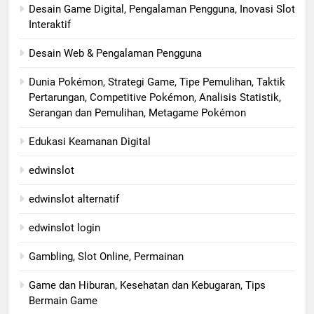
Desain Game Digital, Pengalaman Pengguna, Inovasi Slot
Interaktif
Desain Web & Pengalaman Pengguna
Dunia Pokémon, Strategi Game, Tipe Pemulihan, Taktik
Pertarungan, Competitive Pokémon, Analisis Statistik,
Serangan dan Pemulihan, Metagame Pokémon
Edukasi Keamanan Digital
edwinslot
edwinslot alternatif
edwinslot login
Gambling, Slot Online, Permainan
Game dan Hiburan, Kesehatan dan Kebugaran, Tips
Bermain Game