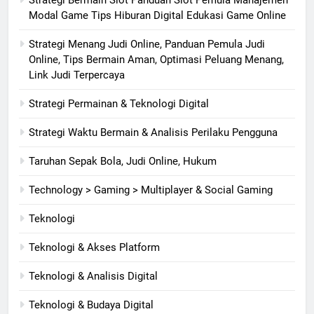
Strategi Bermain Slot Panduan Slot Pemula Manajemen
Modal Game Tips Hiburan Digital Edukasi Game Online
Strategi Menang Judi Online, Panduan Pemula Judi
Online, Tips Bermain Aman, Optimasi Peluang Menang,
Link Judi Terpercaya
Strategi Permainan & Teknologi Digital
Strategi Waktu Bermain & Analisis Perilaku Pengguna
Taruhan Sepak Bola, Judi Online, Hukum
Technology > Gaming > Multiplayer & Social Gaming
Teknologi
Teknologi & Akses Platform
Teknologi & Analisis Digital
Teknologi & Budaya Digital