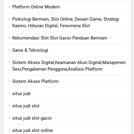
Platform Online Modern
Psikologi Bermain, Slot Online, Desain Game, Strategi
Kasino, Hiburan Digital, Fenomena Slot
Rekomendasi Slot Slot Gacor Panduan Bermain
Sains & Teknologi
Sistem Akses Digital,Keamanan Akun Digital,Manajemen
Sesi,Pengalaman Pengguna,Analisis Platform
Sistem Akses Platform
situs judi
situs judi slot
situs judi slot gacor
situs judi slot online