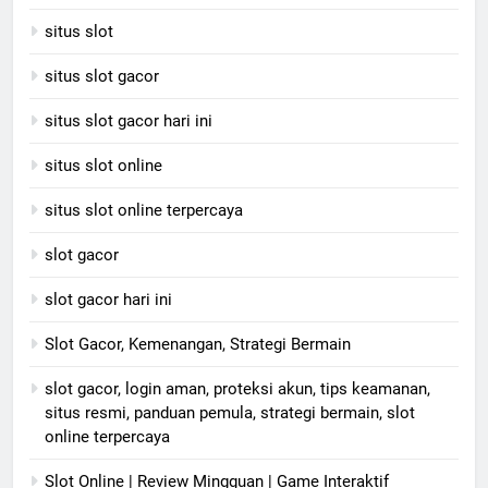
situs slot
situs slot gacor
situs slot gacor hari ini
situs slot online
situs slot online terpercaya
slot gacor
slot gacor hari ini
Slot Gacor, Kemenangan, Strategi Bermain
slot gacor, login aman, proteksi akun, tips keamanan,
situs resmi, panduan pemula, strategi bermain, slot
online terpercaya
Slot Online | Review Mingguan | Game Interaktif