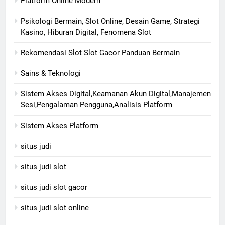
Platform Online Modern
Psikologi Bermain, Slot Online, Desain Game, Strategi
Kasino, Hiburan Digital, Fenomena Slot
Rekomendasi Slot Slot Gacor Panduan Bermain
Sains & Teknologi
Sistem Akses Digital,Keamanan Akun Digital,Manajemen
Sesi,Pengalaman Pengguna,Analisis Platform
Sistem Akses Platform
situs judi
situs judi slot
situs judi slot gacor
situs judi slot online