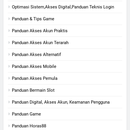
Optimasi Sistem,Akses Digital,Panduan Teknis Login
Panduan & Tips Game
Panduan Akses Akun Praktis
Panduan Akses Akun Terarah
Panduan Akses Alternatif
Panduan Akses Mobile
Panduan Akses Pemula
Panduan Bermain Slot
Panduan Digital, Akses Akun, Keamanan Pengguna
Panduan Game
Panduan Horas88