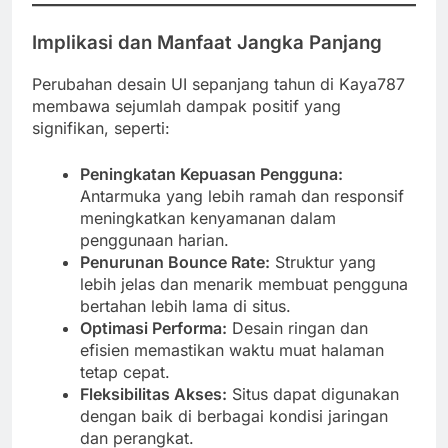
Implikasi dan Manfaat Jangka Panjang
Perubahan desain UI sepanjang tahun di Kaya787
membawa sejumlah dampak positif yang
signifikan, seperti:
Peningkatan Kepuasan Pengguna:
Antarmuka yang lebih ramah dan responsif
meningkatkan kenyamanan dalam
penggunaan harian.
Penurunan Bounce Rate:
Struktur yang
lebih jelas dan menarik membuat pengguna
bertahan lebih lama di situs.
Optimasi Performa:
Desain ringan dan
efisien memastikan waktu muat halaman
tetap cepat.
Fleksibilitas Akses:
Situs dapat digunakan
dengan baik di berbagai kondisi jaringan
dan perangkat.