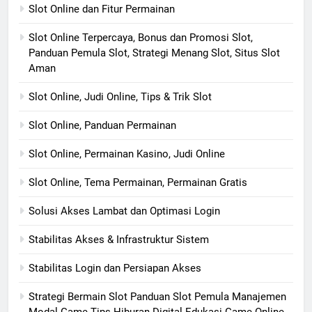
Slot Online dan Fitur Permainan
Slot Online Terpercaya, Bonus dan Promosi Slot,
Panduan Pemula Slot, Strategi Menang Slot, Situs Slot
Aman
Slot Online, Judi Online, Tips & Trik Slot
Slot Online, Panduan Permainan
Slot Online, Permainan Kasino, Judi Online
Slot Online, Tema Permainan, Permainan Gratis
Solusi Akses Lambat dan Optimasi Login
Stabilitas Akses & Infrastruktur Sistem
Stabilitas Login dan Persiapan Akses
Strategi Bermain Slot Panduan Slot Pemula Manajemen