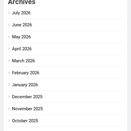
Archives
July 2026
June 2026
May 2026
April 2026
March 2026
February 2026
January 2026
December 2025
November 2025
October 2025