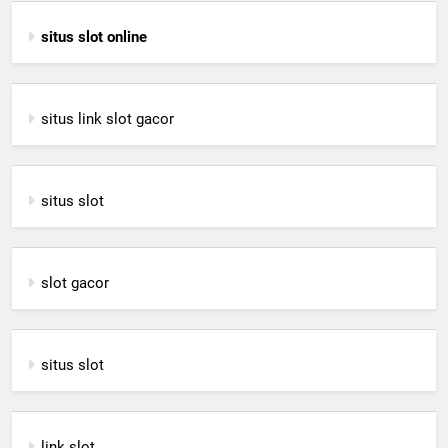
situs slot online
situs link slot gacor
situs slot
slot gacor
situs slot
link slot