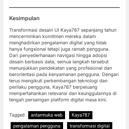
Kesimpulan
Transformasi desain UI Kaya787 sepanjang tahun
mencerminkan komitmen mereka dalam
menghadirkan pengalaman digital yang tidak
hanya fungsional tetapi juga ramah pengguna.
Dari penyederhanaan navigasi hingga adopsi
desain berbasis data, semua langkah tersebut
menunjukkan pendekatan yang profesional dan
berorientasi pada kenyamanan pengguna. Dengan
terus mengikuti perkembangan teknologi dan
perilaku pengguna, Kaya787 berpeluang
mempertahankan relevansi dan keunggulannya di
tengah persaingan platform digital masa kini.
Tagged:
antarmuka web
Kaya787
pengalaman pengguna
transformasi digital