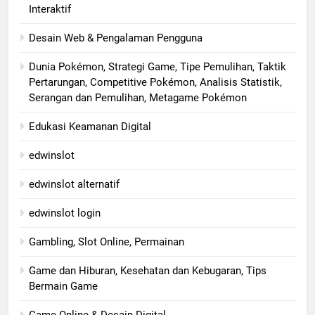
Interaktif
Desain Web & Pengalaman Pengguna
Dunia Pokémon, Strategi Game, Tipe Pemulihan, Taktik
Pertarungan, Competitive Pokémon, Analisis Statistik,
Serangan dan Pemulihan, Metagame Pokémon
Edukasi Keamanan Digital
edwinslot
edwinslot alternatif
edwinslot login
Gambling, Slot Online, Permainan
Game dan Hiburan, Kesehatan dan Kebugaran, Tips
Bermain Game